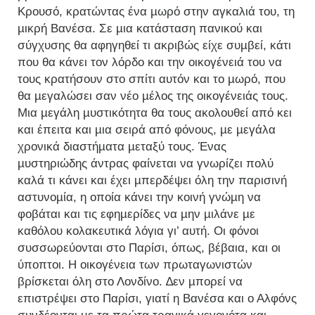
Κρουσό, κρατώντας ένα µωρό στην αγκαλιά του, τη
µικρή Βανέσα. Σε µια κατάσταση πανικού και
σύγχυσης θα αφηγηθεί τι ακριβώς είχε συµβεί, κάτι
που θα κάνει τον λόρδο και την οικογένειά του να
τους κρατήσουν στο σπίτι αυτόν και το µωρό, που
θα µεγαλώσει σαν νέο µέλος της οικογένειάς τους.
Μια µεγάλη µυστικότητα θα τους ακολουθεί από κει
και έπειτα και µια σειρά από φόνους, µε µεγάλα
χρονικά διαστήµατα µεταξύ τους. Ένας
µυστηριώδης άντρας φαίνεται να γνωρίζει πολύ
καλά τι κάνει και έχει µπερδέψει όλη την παρισινή
αστυνοµία, η οποία κάνει την κοινή γνώµη να
φοβάται και τις εφηµερίδες να µην µιλάνε µε
καθόλου κολακευτικά λόγια γι’ αυτή. Οι φόνοι
συσσωρεύονται στο Παρίσι, όπως, βέβαια, και οι
ύποπτοι. Η οικογένεια των πρωταγωνιστών
βρίσκεται όλη στο Λονδίνο. ∆εν µπορεί να
επιστρέψει στο Παρίσι, γιατί η Βανέσα και ο Αλφόνς