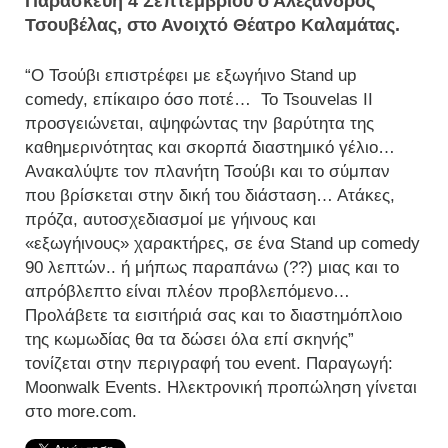
Παρασκευή 4 Σεπτεμβρίου ο Αλέξανδρος
Τσουβέλας, στο Ανοιχτό Θέατρο Καλαμάτας.
“Ο Τσούβι επιστρέφει με εξωγήινο Stand up
comedy, επίκαιρο όσο ποτέ… Το Tsouvelas II
προσγειώνεται, αψηφώντας την βαρύτητα της
καθημερινότητας και σκορπά διαστημικό γέλιο…
Ανακαλύψτε τον πλανήτη Τσούβι και το σύμπαν
που βρίσκεται στην δική του διάσταση… Ατάκες,
πρόζα, αυτοσχεδιασμοί με γήινους και
«εξωγήινους» χαρακτήρες, σε ένα Stand up comedy
90 λεπτών.. ή μήπως παραπάνω (??) μιας και το
απρόβλεπτο είναι πλέον προβλεπόμενο…
Προλάβετε τα εισιτήριά σας και το διαστημόπλοιο
της κωμωδίας θα τα δώσει όλα επί σκηνής”
τονίζεται στην περιγραφή του event. Παραγωγή:
Moonwalk Events. Ηλεκτρονική προπώληση γίνεται
στο more.com.