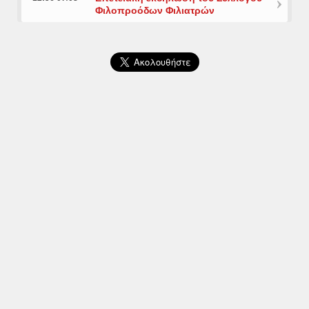
Φιλοπροόδων Φιλιατρών