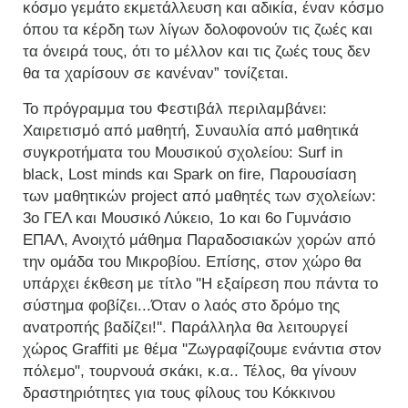
κόσμο γεμάτο εκμετάλλευση και αδικία, έναν κόσμο
όπου τα κέρδη των λίγων δολοφονούν τις ζωές και
τα όνειρά τους, ότι το μέλλον και τις ζωές τους δεν
θα τα χαρίσουν σε κανέναν” τονίζεται.
Το πρόγραμμα του Φεστιβάλ περιλαμβάνει:
Χαιρετισμό από μαθητή, Συναυλία από μαθητικά
συγκροτήματα του Μουσικού σχολείου: Surf in
black, Lost minds και Spark on fire, Παρουσίαση
των μαθητικών project από μαθητές των σχολείων:
3ο ΓΕΛ και Μουσικό Λύκειο, 1ο και 6ο Γυμνάσιο
ΕΠΑΛ, Ανοιχτό μάθημα Παραδοσιακών χορών από
την ομάδα του Μικροβίου. Επίσης, στον χώρο θα
υπάρχει έκθεση με τίτλο ''Η εξαίρεση που πάντα το
σύστημα φοβίζει...Όταν ο λαός στο δρόμο της
ανατροπής βαδίζει!''. Παράλληλα θα λειτουργεί
χώρος Graffiti με θέμα ''Ζωγραφίζουμε ενάντια στον
πόλεμο", τουρνουά σκάκι, κ.α.. Τέλος, θα γίνουν
δραστηριότητες για τους φίλους του Κόκκινου