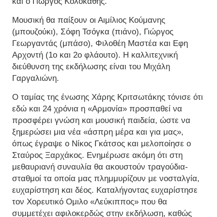
και ο Γιώργος Κολοκάθης.
Μουσική θα παίξουν οι Αιμίλιος Κούμανης
(μπουζούκι), Σόφη Τσόγκα (πιάνο), Γιώργος
Γεωργαντάς (μπάσο), Φιλοθέη Μαστέα και Εφη
Αρχοντή (1ο και 2ο φλάουτο). Η καλλιτεχνική
διεύθυνση της εκδήλωσης είναι του Μιχάλη
Γαργαλιώνη.
Ο ταμίας της ένωσης Χάρης Κριτσωτάκης τόνισε ότι
εδώ και 24 χρόνια η «Αρμονία» προσπαθεί να
προσφέρει γνώση και μουσική παιδεία, ώστε να
ξημερώσει μια νέα «άσπρη μέρα και για μας»,
όπως έγραψε ο Νίκος Γκάτσος και μελοποίησε ο
Σταύρος Ξαρχάκος. Ενημέρωσε ακόμη ότι στη
μεθαυριανή συναυλία θα ακουστούν τραγούδια-
σταθμοί τα οποία μας πλημμυρίζουν με νοσταλγία,
ευχαρίστηση και δέος. Καταλήγοντας ευχαρίστησε
τον Χορευτικό Ομιλο «Λεύκιππος» που θα
συμμετέχει αφιλοκερδώς στην εκδήλωση, καθώς