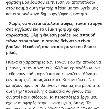
φόρτιση μου έδωσαν έμπνευση να αποτυπώσω
στον καμβά αυτή την περιπέτεια με την υγεία μας
και έτσι σιγά-σιγά δημιουργήθηκε η ενότητα.
- Χωρίς να γίνεται απόλυτα σαφές πάντα τα έργα
σας αγγίζουν και το θέμα της ψυχικής
αρρώστιας. Ολη η έκθεση μοιάζει ως σπουδή
πάνω στον πόνο, ο οποίος δείχνει να είναι
βουβός. Η έκθεσή σας κατάφερε να του δώσει
μιλιά;
Ηθελα οι χαρακτήρες των έργων μου όχι απλώς να
μιλάνε για τον πόνο τους αλλά να κραυγάζουν. Να
πεθαίνουν καθημερινά και να φωνάζουν “θάνατος
δεν υπάρχει”, όπως λέει και ο Καζαντζάκης. Να
ελπίζουν όμως ότι θα βγούνε νικητές και μέσα από
αυτή την “πονεμένη" διαδικασία να γίνουν πιο
δυνατοί και αισιόδοξοι. Τα περισσότερα έργα μου
έχουν αναφορές στην ψυχική υγεία, όπως “Τα
φτερουγίσματα”, “Οι φόβοι”, “Ο τρελός”, “Το θύμα”