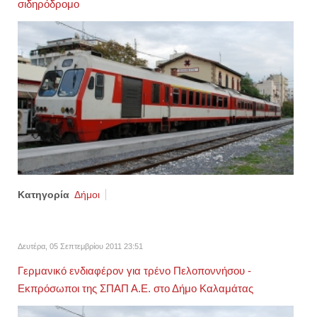
σιδηρόδρομο
Κατηγορία
Δήμοι
Δευτέρα, 05 Σεπτεμβρίου 2011 23:51
Γερμανικό ενδιαφέρον για τρένο Πελοποννήσου -
Εκπρόσωποι της ΣΠΑΠ Α.Ε. στο Δήμο Καλαμάτας