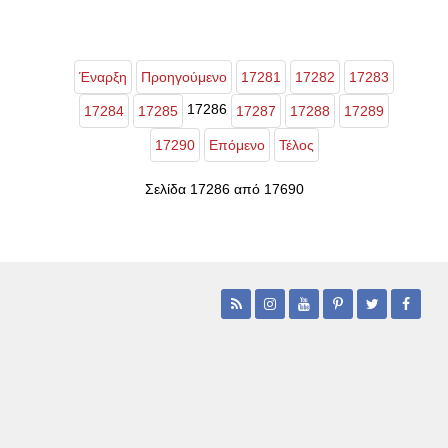
Έναρξη
Προηγούμενο
17281
17282
17283
17286
17284
17285
17287
17288
17289
17290
Επόμενο
Τέλος
Σελίδα 17286 από 17690