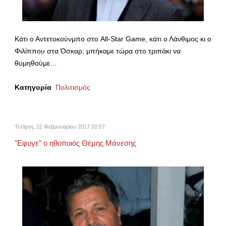
Κάτι ο Αντετοκούνμπο στο All-Star Game, κάτι ο Λάνθιμος κι ο
Φιλίππου στα Όσκαρ, μπήκαμε τώρα στο τριπάκι να
θυμηθούμε…
Κατηγορία
Πολιτισμός
Τετάρτη, 22 Φεβρουαρίου 2017 20:57
"Εφυγε" ο ηθοποιός Θέμης Μάνεσης