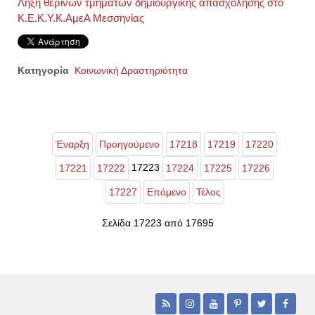
Λήξη θερινών τμημάτων δημιουργικής απασχόλησης στο
Κ.Ε.Κ.Υ.Κ.ΑμεΑ Μεσσηνίας
Κατηγορία
Κοινωνική Δραστηριότητα
Έναρξη
Προηγούμενο
17218
17219
17220
17223
17221
17222
17224
17225
17226
17227
Επόμενο
Τέλος
Σελίδα 17223 από 17695