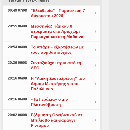
ΤΕΛΕΥΤΑΙΑ ΝΕΑ
"Ελευθερία" - Παρασκευή 7
00:49 07/08
Αυγούστου 2026
Μεσσηνία: Κάηκαν 8
20:55 06/08
στρέμματα στο Αριοχώρι -
Πυρκαγιά και στη Μάδαινα
Το «πάρτι» εξαρτήσεων με
20:54 06/08
τους συμβασιούχους
Συνταξιούχοι πριν από τη
20:36 06/08
ΔΕΘ
Η “Λαϊκή Συσπείρωση” του
20:16 06/08
Δήμου Μεσσήνης για το
Πολυλίμνιο
«Τα Γεράκια» στην
20:16 06/08
Πλατανόβρυση
Εξόρμηση Ορειβατικού σε
20:02 06/08
Μπίλιοβο και φαράγγι
Ριντόμου