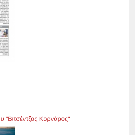
υ "Βιτσέντζος Κορνάρος"