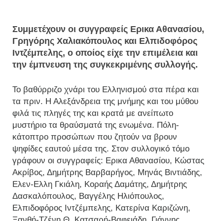
Συμμετέχουν οι συγγραφείς Ε
ρικα Αθανασίου
,
Γρηγόρης Χαλιακόπουλος
και
Ελπιδοφόρος
Ιντζέμπελης
, ο οποίος είχε την επιμέλεια και
την έμπνευση της συγκεκριμένης συλλογής.
Το βαθύρριζο χνάρι του Ελληνισμού στα πέρα και
τα πριν. Η Αλεξάνδρεια της μνήμης και του μύθου
φιλά τις πληγές της και κρατά με ανείπωτο
μυστήριο τα θραύσματά της ενωμένα. Πόλη-
κάτοπτρο προσώπων που ζητούν να βρουν
ψηφίδες εαυτού μέσα της. Στον συλλογικό τόμο
γράφουν οι συγγραφείς: Ερικα Αθανασίου, Κώστας
Ακρίβος, Δημήτρης Βαρβαρήγος, Μηνάς Βιντιάδης,
Ελεν-Ελλη Γκιάλη, Κοραής Δαμάτης, Δημήτρης
Δασκαλόπουλος, Βαγγέλης Ηλιόπουλος,
Ελπιδοφόρος Ιντζέμπελης, Κατερίνα Καριζώνη,
Ξανθή-Τζένη Θ. Κατσαρή-Βαφειάδη, Γιάννης