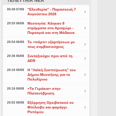
ΤΕΛΕΥΤΑΙΑ ΝΕΑ
"Ελευθερία" - Παρασκευή 7
00:49 07/08
Αυγούστου 2026
Μεσσηνία: Κάηκαν 8
20:55 06/08
στρέμματα στο Αριοχώρι -
Πυρκαγιά και στη Μάδαινα
Το «πάρτι» εξαρτήσεων με
20:54 06/08
τους συμβασιούχους
Συνταξιούχοι πριν από τη
20:36 06/08
ΔΕΘ
Η “Λαϊκή Συσπείρωση” του
20:16 06/08
Δήμου Μεσσήνης για το
Πολυλίμνιο
«Τα Γεράκια» στην
20:16 06/08
Πλατανόβρυση
Εξόρμηση Ορειβατικού σε
20:02 06/08
Μπίλιοβο και φαράγγι
Ριντόμου