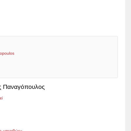
gopoulos
ος Παναγόπουλος
εί
ο «ακριβώς»