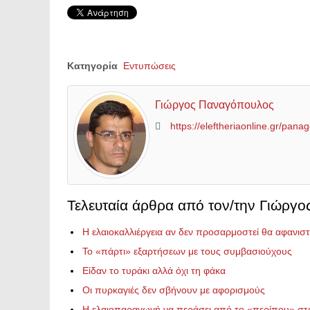
Κατηγορία
Εντυπώσεις
Γιώργος Παναγόπουλος
https://eleftheriaonline.gr/pana
Τελευταία άρθρα από τον/την Γιώργ
Η ελαιοκαλλιέργεια αν δεν προσαρμοστεί θα αφανιστ
Το «πάρτι» εξαρτήσεων με τους συμβασιούχους
Είδαν το τυράκι αλλά όχι τη φάκα
Οι πυρκαγιές δεν σβήνουν με αφορισμούς
Η ελαιοπαραγωγή να περάσει από το «περίπου» στ