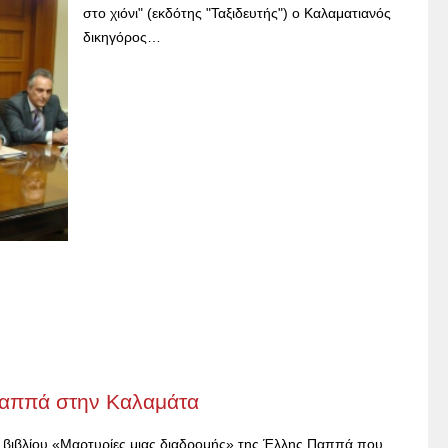
στο χιόνι" (εκδότης "Ταξιδευτής") ο Καλαματιανός
δικηγόρος…
 Παππά στην Καλαμάτα
υ βιβλίου «Μαρτυρίες μιας διαδρομής» της Έλλης Παππά που