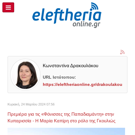
Κωνσταντίνα Δρακουλάκου
URL Ιστότοπου:
https://eleftheriaonline.gr/drakoulakou
Κυριακή, 24 Μαρτίου 2024 07:56
Πρεμιέρα για τις «Φόνισσες της Παπαδιαμάντη» στην
Κυπαρισσία - Η Μαρία Καπίρη στο ρόλο της Γκουλιώς