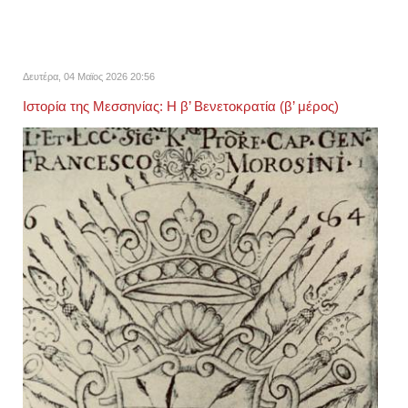
Δευτέρα, 04 Μαϊος 2026 20:56
Ιστορία της Μεσσηνίας: Η β’ Βενετοκρατία (β’ μέρος)