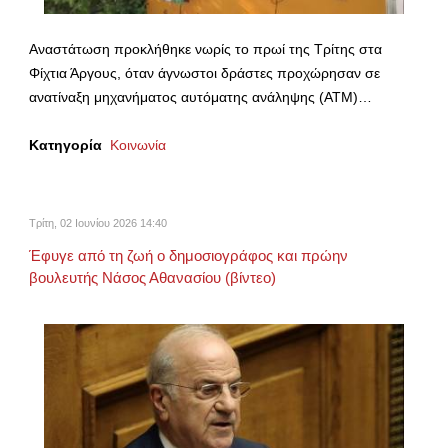
Aναστάτωση προκλήθηκε νωρίς το πρωί της Τρίτης στα
Φίχτια Άργους, όταν άγνωστοι δράστες προχώρησαν σε
ανατίναξη μηχανήματος αυτόματης ανάληψης (ΑΤΜ)…
Κατηγορία
Κοινωνία
Τρίτη, 02 Ιουνίου 2026 14:40
Έφυγε από τη ζωή ο δημοσιογράφος και πρώην
βουλευτής Νάσος Αθανασίου (βίντεο)