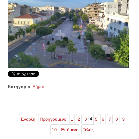
Κατηγορία
Δήμοι
4
Έναρξη
Προηγούμενο
1
2
3
5
6
7
8
9
10
Επόμενο
Τέλος