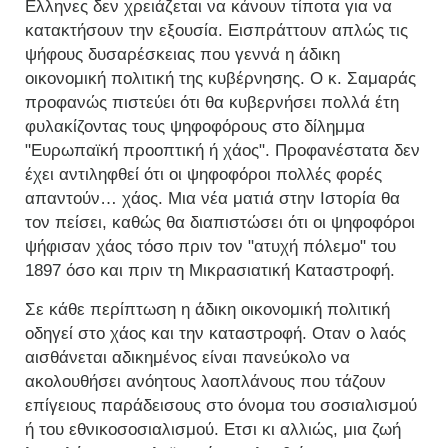
Ελληνες δεν χρειάζεται να κάνουν τίποτα για να
κατακτήσουν την εξουσία. Εισπράττουν απλώς τις
ψήφους δυσαρέσκειας που γεννά η άδικη
οικονομική πολιτική της κυβέρνησης. Ο κ. Σαμαράς
προφανώς πιστεύει ότι θα κυβερνήσει πολλά έτη
φυλακίζοντας τους ψηφοφόρους στο δίλημμα
"Ευρωπαϊκή προοπτική ή χάος". Προφανέστατα δεν
έχει αντιληφθεί ότι οι ψηφοφόροι πολλές φορές
απαντούν… χάος. Μια νέα ματιά στην Ιστορία θα
τον πείσει, καθώς θα διαπιστώσει ότι οι ψηφοφόροι
ψήφισαν χάος τόσο πριν τον "ατυχή πόλεμο" του
1897 όσο και πριν τη Μικρασιατική Καταστροφή.
Σε κάθε περίπτωση η άδικη οικονομική πολιτική
οδηγεί στο χάος και την καταστροφή. Οταν ο λαός
αισθάνεται αδικημένος είναι πανεύκολο να
ακολουθήσει ανόητους λαοπλάνους που τάζουν
επίγειους παράδεισους στο όνομα του σοσιαλισμού
ή του εθνικοσοσιαλισμού. Ετσι κι αλλιώς, μια ζωή