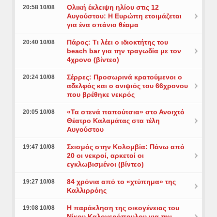
Ολική έκλειψη ηλίου στις 12
20:58 10/08
Αυγούστου: Η Ευρώπη ετοιμάζεται
για ένα σπάνιο θέαμα
Πάρος: Τι λέει ο ιδιοκτήτης του
20:40 10/08
beach bar για την τραγωδία με τον
4χρονο (βίντεο)
Σέρρες: Προσωρινά κρατούμενοι ο
20:24 10/08
αδελφός και ο ανιψιός του 66χρονου
που βρέθηκε νεκρός
«Τα στενά παπούτσια» στο Ανοιχτό
20:05 10/08
Θέατρο Καλαμάτας στα τέλη
Αυγούστου
Σεισμός στην Κολομβία: Πάνω από
19:47 10/08
20 οι νεκροί, αρκετοί οι
εγκλωβισμένοι (βίντεο)
84 χρόνια από το «χτύπημα» της
19:27 10/08
Καλλιρρόης
Η παράκληση της οικογένειας του
19:08 10/08
Νίκου Καλογερόπουλου για την