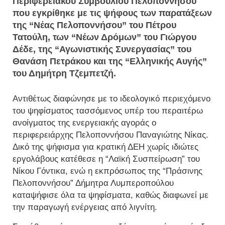
Περιφερειακού Συμβουλίου Πελοποννήσου
που εγκρίθηκε με τις ψήφους των παρατάξεων
της “Νέας Πελοποννήσου” του Πέτρου
Τατούλη, των “Νέων Δρόμων” του Γιώργου
Δέδε, της “Αγωνιστικής Συνεργασίας” του
Θανάση Πετράκου και της “Ελληνικής Αυγής”
του Δημήτρη Τζεμπετζή.
Αντιθέτως διαφώνησε με το ιδεολογικό περιεχόμενο
του ψηφίσματος τασσόμενος υπέρ του περαιτέρω
ανοίγματος της ενεργειακής αγοράς ο
περιφερειάρχης Πελοποννήσου Παναγιώτης Νίκας.
Δικό της ψήφισμα για κρατική ΔΕΗ χωρίς ιδιώτες
εργολάβους κατέθεσε η “Λαϊκή Συσπείρωση” του
Νίκου Γόντικα, ενώ η εκπρόσωπος της “Πράσινης
Πελοποννήσου” Δήμητρα Λυμπεροπούλου
καταψήφισε όλα τα ψηφίσματα, καθώς διαφωνεί με
την παραγωγή ενέργειας από λιγνίτη.