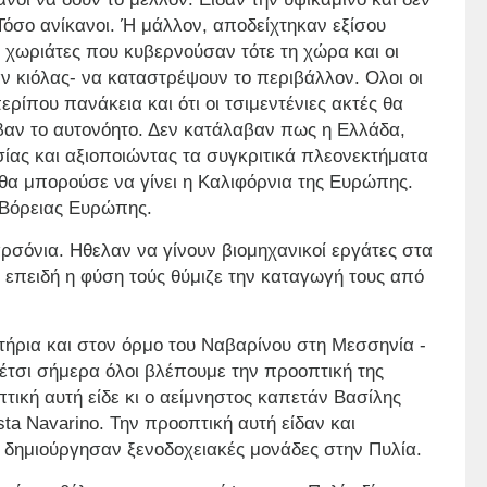
 Τόσο ανίκανοι. Ή μάλλον, αποδείχτηκαν εξίσου
ύς χωριάτες που κυβερνούσαν τότε τη χώρα και οι
ν κιόλας- να καταστρέψουν το περιβάλλον. Ολοι οι
περίπου πανάκεια και ότι οι τσιμεντένιες ακτές θα
βαν το αυτονόητο. Δεν κατάλαβαν πως η Ελλάδα,
σίας και αξιοποιώντας τα συγκριτικά πλεονεκτήματα
 θα μπορούσε να γίνει η Καλιφόρνια της Ευρώπης.
ς Βόρειας Ευρώπης.
αρσόνια. Ηθελαν να γίνουν βιομηχανικοί εργάτες στα
 επειδή η φύση τούς θύμιζε την καταγωγή τους από
ιστήρια και στον όρμο του Ναβαρίνου στη Μεσσηνία -
 έτσι σήμερα όλοι βλέπουμε την προοπτική της
τική αυτή είδε κι ο αείμνηστος καπετάν Βασίλης
a Navarino. Την προοπτική αυτή είδαν και
ι δημιούργησαν ξενοδοχειακές μονάδες στην Πυλία.